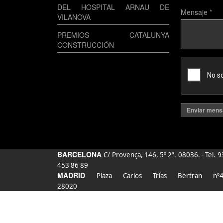
DEL HOSPITAL ARNAU DE
Mensaje
*
VILANOVA
PREMIOS CATALUNYA
CONSTRUCCIÓN
Enviar mens
BARCELONA
C/ Provença, 146, 5º 2ª. 08036. - Tel. 9
453 86 89
MADRID
Plaza Carlos Trías Bertran nº4
28020