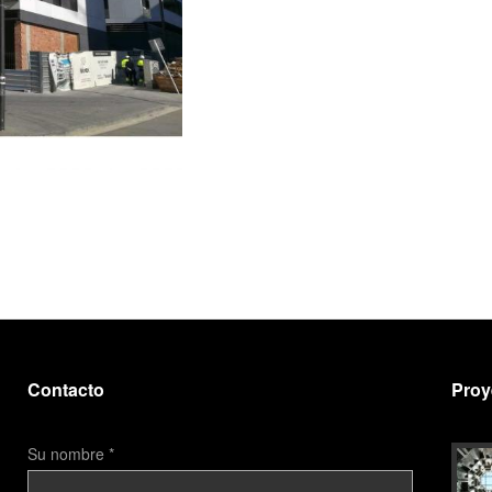
Contacto
Proy
Su nombre
*