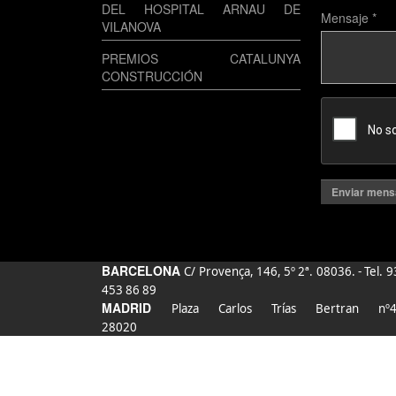
DEL HOSPITAL ARNAU DE
Mensaje
*
VILANOVA
PREMIOS CATALUNYA
CONSTRUCCIÓN
Enviar mens
BARCELONA
C/ Provença, 146, 5º 2ª. 08036. - Tel. 9
453 86 89
MADRID
Plaza Carlos Trías Bertran nº4
28020