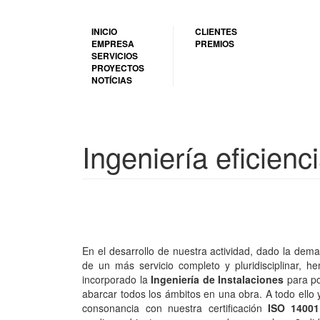
Pasar
al
INICIO
CLIENTES
contenido
EMPRESA
PREMIOS
principal
SERVICIOS
PROYECTOS
NOTÍCIAS
Ingeniería eficienc
En el desarrollo de nuestra actividad, dado la dem
de un más servicio completo y pluridisciplinar, h
incorporado la
Ingeniería de Instalaciones
para p
abarcar todos los ámbitos en una obra. A todo ello 
consonancia con nuestra certificación
ISO 14001