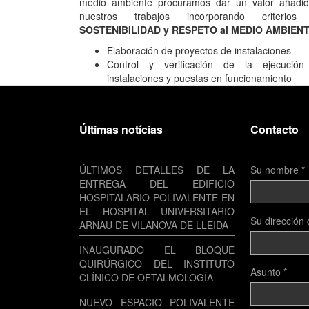
medio ambiente procuramos dar un valor añadi
nuestros trabajos incorporando criterio
SOSTENIBILIDAD y RESPETO al MEDIO AMBIENT
Elaboración de proyectos de instalaciones
Control y verificación de la ejecució
instalaciones y puestas en funcionamiento
Últimas notícias
Contacto
ÚLTIMOS DETALLES DE LA
Su nombre
*
ENTREGA DEL EDIFICIO
HOSPITALARIO POLIVALENTE EN
EL HOSPITAL UNIVERSITARIO
Su dirección 
ARNAU DE VILANOVA DE LLEIDA
INAUGURADO EL BLOQUE
QUIRÚRGICO DEL INSTITUTO
Asunto
*
CLÍNICO DE OFTALMOLOGÍA
NUEVO ESPACIO POLIVALENTE